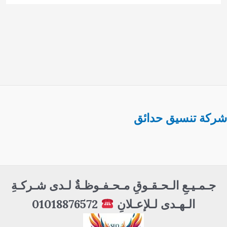
شركة تنسيق حدائق
جـمـيـعِ الـحـقـوقِ مـحـفـوظـةٌ لـدى شـركـةِ
الـهـدى لـلإعـلانِ
01018876572