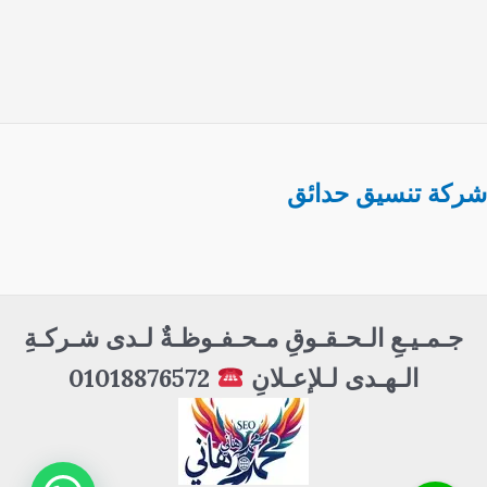
شركة تنسيق حدائق
جـمـيـعِ الـحـقـوقِ مـحـفـوظـةٌ لـدى شـركـةِ
الـهـدى لـلإعـلانِ
01018876572