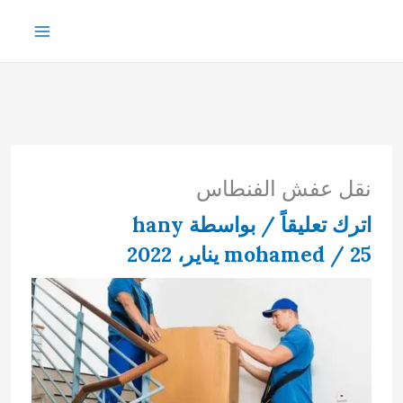
خطي
لى
لمحتوى
نقل عفش الفنطاس
اترك تعليقاً
/ بواسطة
hany
25 يناير، 2022
/
mohamed