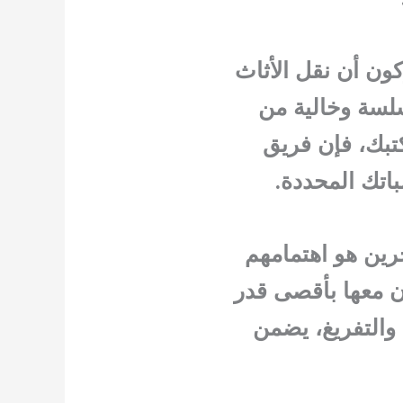
كون أن نقل الأثاث
لسة وخالية من
تبك، فإن فريق
اتك المحددة.
خرين هو اهتمامهم
ن معها بأقصى قدر
 والتفريغ، يضمن