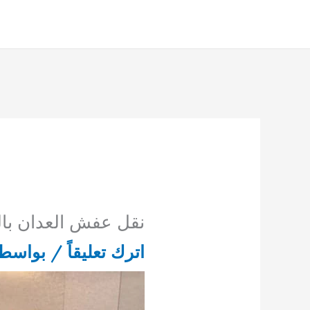
خطي
لى
لمحتوى
نقل عفش العدان با
اترك تعليقاً
/ بواسط