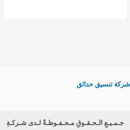
شركة تنسيق حدائق
جـمـيـعِ الـحـقـوقِ مـحـفـوظـةٌ لـدى شـركـةِ