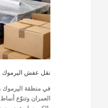
نقل عفش اليرموك ب
في منطقة اليرموك با
العمران وتنوّع أنما