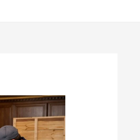
خطي
لى
لمحتوى